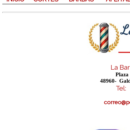
La Bar
Plaza
48960- Gald
Tel:
correo@pe