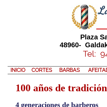
Plaza S
48960- Galdak
Tel: 9
INICIO
CORTES
BARBAS
AFEITA
100 años de tradició
4 generaciones de barberos