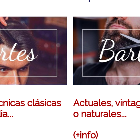
nicas clásicas
Actuales, vintag
a...
o naturales...
(+info)