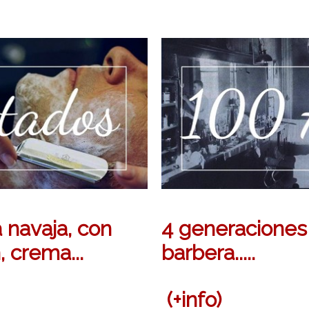
 navaja, con
4 generaciones 
, crema...
barbera.....
(+info)